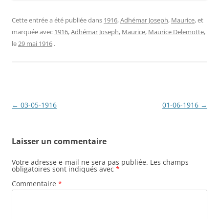
Cette entrée a été publiée dans
1916
,
Adhémar Joseph
,
Maurice
, et
marquée avec
1916
,
Adhémar Joseph
,
Maurice
,
Maurice Delemotte
,
le
29 mai 1916
.
Navigation
←
03-05-1916
01-06-1916
→
des
articles
Laisser un commentaire
Votre adresse e-mail ne sera pas publiée.
Les champs
obligatoires sont indiqués avec
*
Commentaire
*