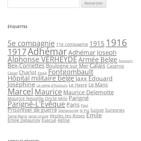
Rechercher :
ÉTIQUETTES
1916
5e compagnie
1915
11e compagnie
Adhémar
1917
Adhémar Joseph
Alphonse VERHEYDE
Armée Belge
Auvours
Bex-Cornettes
Calais
Boulogne sur Mer
Caserne
Fontgombault
Charlot
Cassel
Eecke
Hôpital militaire belge
Jaxx Edouard
Joséphine
Le Mans
Le Havre
Le camp d'Auvours
Marcel
Maurice
Maurice Delemotte
Parigné
Maurice Neuville
Oncle Milo
Parigné-L'Évêque
Paris
Paul
Prisonnier de guerre
Suisse
Suresnes
Stenwoorde
St Pol
Émile
Veules-les-Roses
Tante Marie
tante Ursule
Émile Delaunoy
Évacué
église