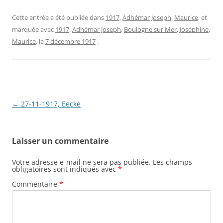
Cette entrée a été publiée dans
1917
,
Adhémar Joseph
,
Maurice
, et
marquée avec
1917
,
Adhémar Joseph
,
Boulogne sur Mer
,
Joséphine
,
Maurice
, le
7 décembre 1917
.
Navigation
←
27-11-1917, Eecke
des
articles
Laisser un commentaire
Votre adresse e-mail ne sera pas publiée.
Les champs
obligatoires sont indiqués avec
*
Commentaire
*