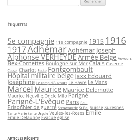
ÉTIQUETTES
1916
5e compagnie
1915
11e compagnie
Adhémar
1917
Adhémar Joseph
Alphonse VERHEYDE
Armée Belge
Auvours
Bex-Cornettes
Calais
Boulogne sur Mer
Caserne
Fontgombault
Charlot
Cassel
Eecke
Hôpital militaire belge
Jaxx Edouard
Joséphine
Le Mans
Le Havre
Le camp d'Auvours
Marcel
Maurice
Maurice Delemotte
Parigné
Maurice Neuville
Oncle Milo
Parigné-L'Évêque
Paris
Paul
Prisonnier de guerre
Suisse
Suresnes
Stenwoorde
St Pol
Émile
Veules-les-Roses
Tante Marie
tante Ursule
Émile Delaunoy
Évacué
église
ARTICLES RÉCENTS