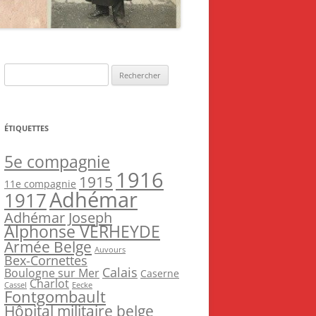
Rechercher :
ÉTIQUETTES
5e compagnie
1916
1915
11e compagnie
Adhémar
1917
Adhémar Joseph
Alphonse VERHEYDE
Armée Belge
Auvours
Bex-Cornettes
Calais
Boulogne sur Mer
Caserne
Charlot
Cassel
Eecke
Fontgombault
Hôpital militaire belge