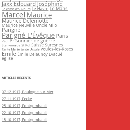
Jaxx Edouard
Joséphine
Le Mans
Le Havre
Le camp d'Auvours
Marcel
Maurice
Maurice Delemotte
Maurice Neuville
Oncle Milo
Parigné
Parigné-L'Évêque
Paris
Prisonnier de guerre
Paul
Suisse
Suresnes
Stenwoorde
St Pol
Veules-les-Roses
Tante Marie
tante Ursule
Émile
Émile Delaunoy
Évacué
église
ARTICLES RÉCENTS
07-12-1917, Boulogne-sur-Mer
27-11-1917, Eecke
25-10-1917, Fontgombault
22-10-1917, Fontgombault
18-10-1917, Fontgombault