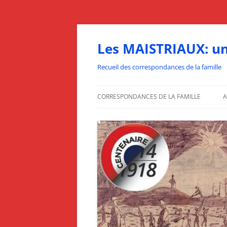
Aller
au
contenu
Les MAISTRIAUX: un
Recueil des correspondances de la famille
CORRESPONDANCES DE LA FAMILLE
A
1912
1913
1914
1915
1916
1917