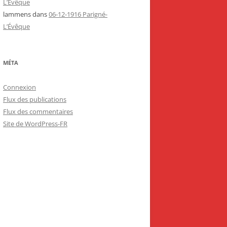
L’Évêque
lammens
dans
06-12-1916 Parigné-
L’Évêque
MÉTA
Connexion
Flux des publications
Flux des commentaires
Site de WordPress-FR