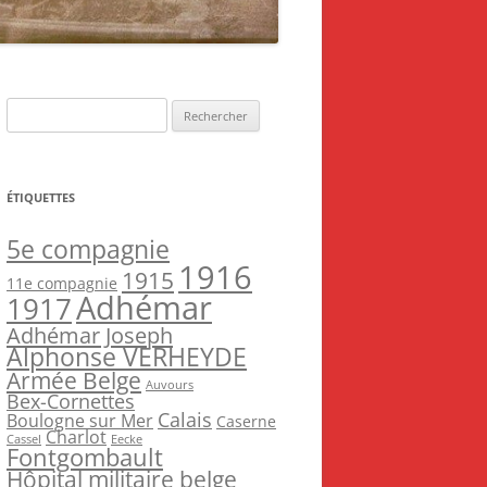
Rechercher :
ÉTIQUETTES
5e compagnie
1916
1915
11e compagnie
Adhémar
1917
Adhémar Joseph
Alphonse VERHEYDE
Armée Belge
Auvours
Bex-Cornettes
Calais
Boulogne sur Mer
Caserne
Charlot
Cassel
Eecke
Fontgombault
Hôpital militaire belge