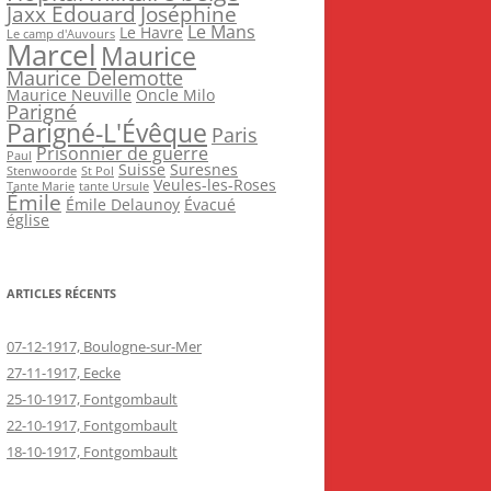
Jaxx Edouard
Joséphine
Le Mans
Le Havre
Le camp d'Auvours
Marcel
Maurice
Maurice Delemotte
Maurice Neuville
Oncle Milo
Parigné
Parigné-L'Évêque
Paris
Prisonnier de guerre
Paul
Suisse
Suresnes
Stenwoorde
St Pol
Veules-les-Roses
Tante Marie
tante Ursule
Émile
Émile Delaunoy
Évacué
église
ARTICLES RÉCENTS
07-12-1917, Boulogne-sur-Mer
27-11-1917, Eecke
25-10-1917, Fontgombault
22-10-1917, Fontgombault
18-10-1917, Fontgombault