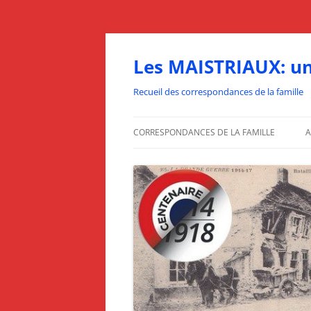
Aller
au
contenu
Les MAISTRIAUX: un
Recueil des correspondances de la famille
CORRESPONDANCES DE LA FAMILLE
A
1912
1913
1914
1915
1916
1917