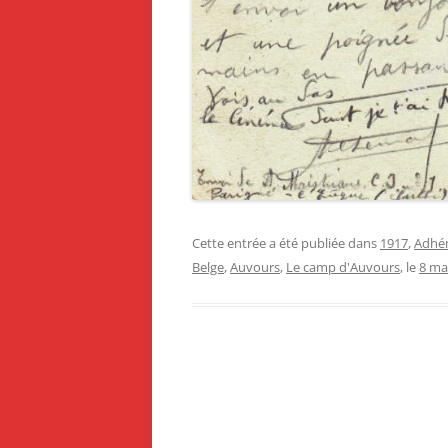
Cette entrée a été publiée dans
1917
,
Adhé
Belge
,
Auvours
,
Le camp d'Auvours
, le
8 ma