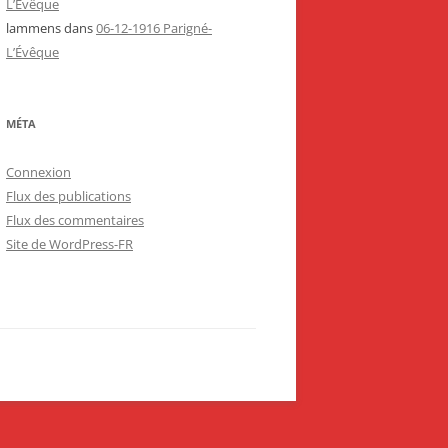
L’Évêque
lammens
dans
06-12-1916 Parigné-
L’Évêque
MÉTA
Connexion
Flux des publications
Flux des commentaires
Site de WordPress-FR