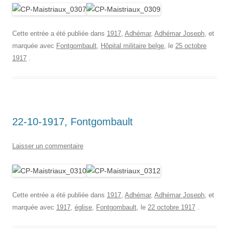
Cette entrée a été publiée dans
1917
,
Adhémar
,
Adhémar Joseph
, et
marquée avec
Fontgombault
,
Hôpital militaire belge
, le
25 octobre
1917
.
22-10-1917, Fontgombault
Laisser un commentaire
Cette entrée a été publiée dans
1917
,
Adhémar
,
Adhémar Joseph
, et
marquée avec
1917
,
église
,
Fontgombault
, le
22 octobre 1917
.