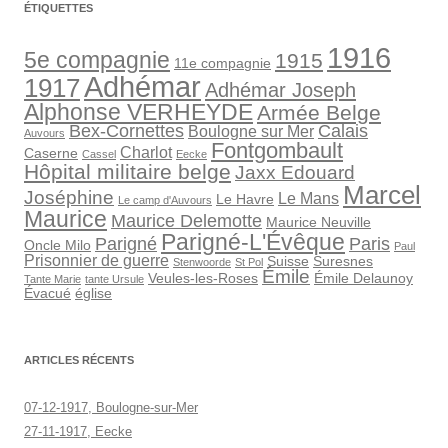
ÉTIQUETTES
1916
5e compagnie
1915
11e compagnie
Adhémar
1917
Adhémar Joseph
Alphonse VERHEYDE
Armée Belge
Bex-Cornettes
Calais
Boulogne sur Mer
Auvours
Fontgombault
Charlot
Caserne
Cassel
Eecke
Hôpital militaire belge
Jaxx Edouard
Marcel
Joséphine
Le Mans
Le Havre
Le camp d'Auvours
Maurice
Maurice Delemotte
Maurice Neuville
Parigné-L'Évêque
Parigné
Paris
Oncle Milo
Paul
Prisonnier de guerre
Suisse
Suresnes
Stenwoorde
St Pol
Émile
Veules-les-Roses
Émile Delaunoy
Tante Marie
tante Ursule
Évacué
église
ARTICLES RÉCENTS
07-12-1917, Boulogne-sur-Mer
27-11-1917, Eecke