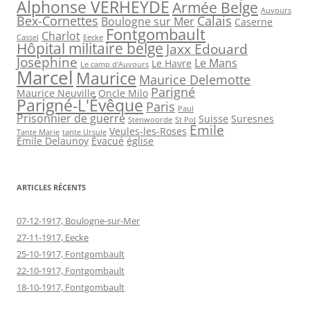
Alphonse VERHEYDE
Armée Belge
Auvours
Bex-Cornettes
Calais
Boulogne sur Mer
Caserne
Fontgombault
Charlot
Cassel
Eecke
Hôpital militaire belge
Jaxx Edouard
Joséphine
Le Mans
Le Havre
Le camp d'Auvours
Marcel
Maurice
Maurice Delemotte
Parigné
Maurice Neuville
Oncle Milo
Parigné-L'Évêque
Paris
Paul
Prisonnier de guerre
Suisse
Suresnes
Stenwoorde
St Pol
Émile
Veules-les-Roses
Tante Marie
tante Ursule
Émile Delaunoy
Évacué
église
ARTICLES RÉCENTS
07-12-1917, Boulogne-sur-Mer
27-11-1917, Eecke
25-10-1917, Fontgombault
22-10-1917, Fontgombault
18-10-1917, Fontgombault