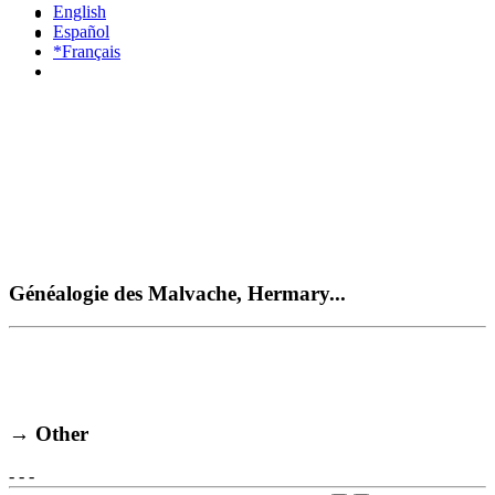
English
Español
*Français
Généalogie des Malvache, Hermary...
→ Other
-
-
-