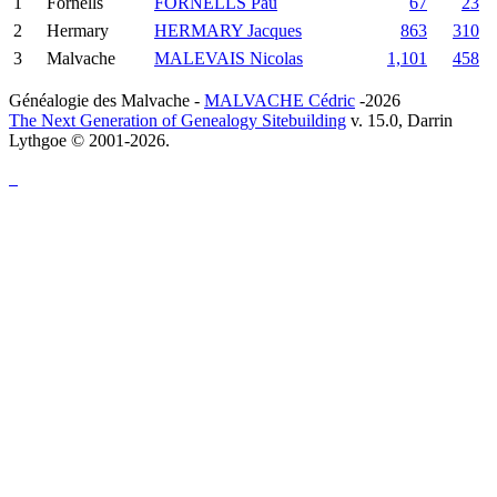
1
Fornells
FORNELLS Pau
67
23
2
Hermary
HERMARY Jacques
863
310
3
Malvache
MALEVAIS Nicolas
1,101
458
Généalogie des Malvache -
MALVACHE Cédric
-2026
The Next Generation of Genealogy Sitebuilding
v. 15.0, Darrin
Lythgoe © 2001-2026.