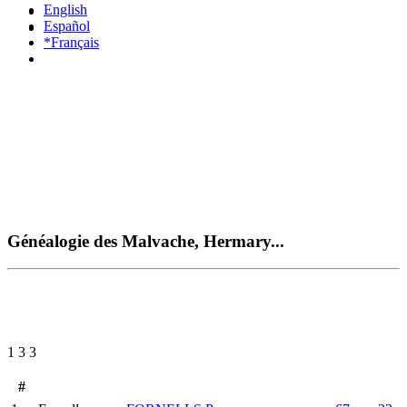
English
Español
*Français
Généalogie des Malvache, Hermary...
1 3 3
#