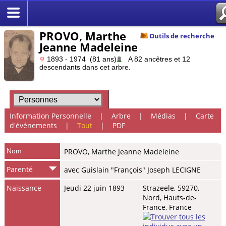
PROVO, Marthe
Outils de recherche
Jeanne Madeleine
1893 - 1974 (81 ans)
A 82 ancêtres et 12
descendants dans cet arbre.
Information Personnelle
|
Arbre
|
Médias
|
Carte
d'événements
|
Tout
|
PDF
Nom
PROVO
,
Marthe Jeanne Madeleine
Parenté
avec Guislain "François" Joseph LECIGNE
Naissance
Jeudi 22 juin 1893
Strazeele, 59270,
Nord, Hauts-de-
France, France