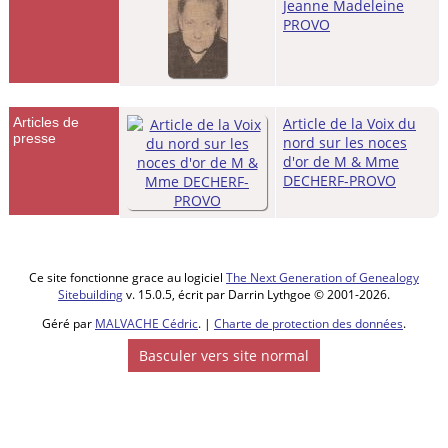
Hauts-de-
Jeanne Madeleine
France,
PROVO
France
Décès
-
Samedi 16
nov 1974 -
Méteren,
Articles de
Article de la Voix du
59270, Nord,
presse
nord sur les noces
Hauts-de-
d'or de M & Mme
France,
DECHERF-PROVO
France
Inhumation
- Mercredi 20
nov 1974 -
Outtersteene,
Ce site fonctionne grace au logiciel
The Next Generation of Genealogy
Bailleul,
Sitebuilding
v. 15.0.5, écrit par Darrin Lythgoe © 2001-2026.
59270, Nord,
Géré par
MALVACHE Cédric
. |
Charte de protection des données
.
Hauts-de-
France,
Basculer vers site normal
France