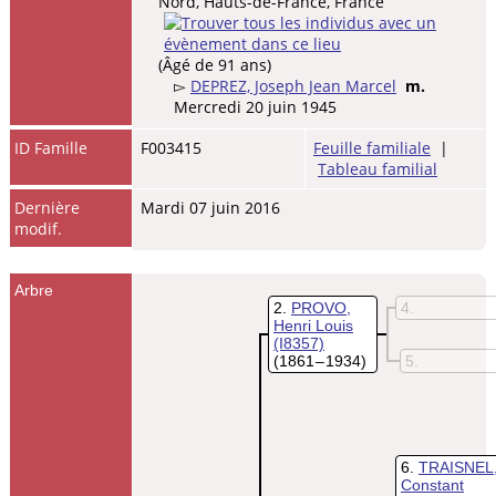
Nord, Hauts-de-France, France
(Âgé de 91 ans)
▻
DEPREZ, Joseph Jean Marcel
m.
Mercredi 20 juin 1945
ID Famille
F003415
Feuille familiale
|
Tableau familial
Dernière
Mardi 07 juin 2016
modif.
Arbre
2
PROVO,
4
Henri Louis
(I8357)
(1861 – 1934)
5
6
TRAISNEL
Constant