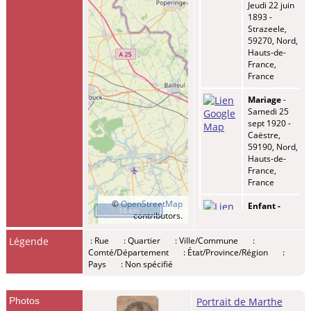
Jeudi 22 juin
1893 -
Strazeele,
59270, Nord,
Hauts-de-
France,
France
Mariage
-
Samedi 25
sept 1920 -
Caëstre,
59190, Nord,
Hauts-de-
France,
France
©
OpenStreetMap
Enfant -
10 km
contributors.
DECHERF,
Leontine
Légende
: Rue
: Quartier
: Ville/Commune
:
Marie
Comté/Département
: État/Province/Région
:
Madeleine
-
Pays
: Non spécifié
Dimanche 31
juil 1921 -
Bailleul,
59270, Nord,
Photos
Portrait de Marthe