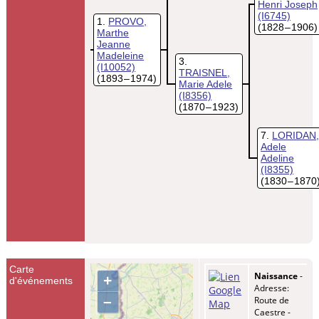
Henri Joseph
(I6745)
1
PROVO,
(1828 – 1906)
Marthe
Jeanne
Madeleine
3
(I10052)
TRAISNEL,
(1893 – 1974)
Marie Adele
(I8356)
(1870 – 1923)
7
LORIDAN
Adele
Adeline
(I8355)
(1830 – 1870
Carte
Naissance
-
+
d'événements
Adresse:
–
Route de
Caestre -