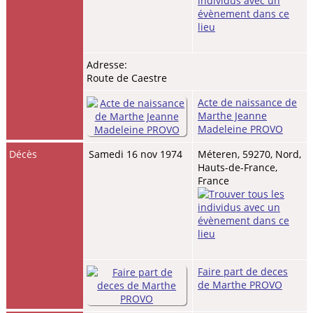
Adresse:
Route de Caestre
Acte de naissance de
Marthe Jeanne
Madeleine PROVO
Décès
Samedi 16 nov 1974
Méteren, 59270, Nord,
Hauts-de-France,
France
Faire part de deces
de Marthe PROVO