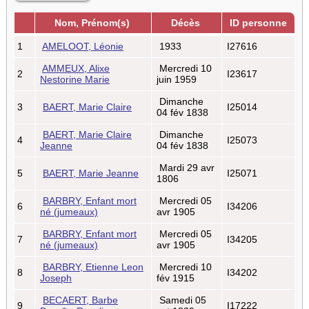
Nom, Prénom(s)
Décès
ID personne
1
AMELOOT, Léonie
1933
I27616
AMMEUX, Alixe
Mercredi 10
2
I23617
Nestorine Marie
juin 1959
Dimanche
3
BAERT, Marie Claire
I25014
04 fév 1838
BAERT, Marie Claire
Dimanche
4
I25073
Jeanne
04 fév 1838
Mardi 29 avr
5
BAERT, Marie Jeanne
I25071
1806
BARBRY, Enfant mort
Mercredi 05
6
I34206
né (jumeaux)
avr 1905
BARBRY, Enfant mort
Mercredi 05
7
I34205
né (jumeaux)
avr 1905
BARBRY, Etienne Leon
Mercredi 10
8
I34202
Joseph
fév 1915
BECAERT, Barbe
Samedi 05
9
I17222