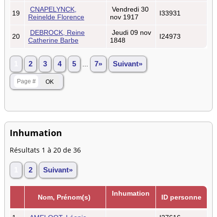
CNAPELYNCK,
Vendredi 30
19
I33931
Reinelde Florence
nov 1917
DEBROCK, Reine
Jeudi 09 nov
20
I24973
Catherine Barbe
1848
1
2
3
4
5
...
7»
Suivant»
Inhumation
Résultats 1 à 20 de 36
1
2
Suivant»
Inhumation
Nom, Prénom(s)
ID personne