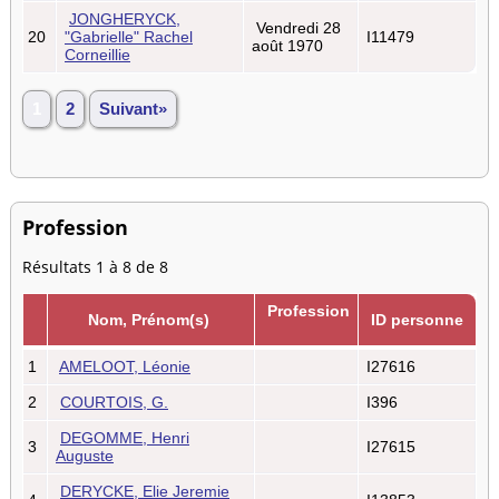
JONGHERYCK,
Vendredi 28
20
"Gabrielle" Rachel
I11479
août 1970
Corneillie
1
2
Suivant»
Profession
Résultats 1 à 8 de 8
Profession
Nom, Prénom(s)
ID personne
1
AMELOOT, Léonie
I27616
2
COURTOIS, G.
I396
DEGOMME, Henri
3
I27615
Auguste
DERYCKE, Elie Jeremie