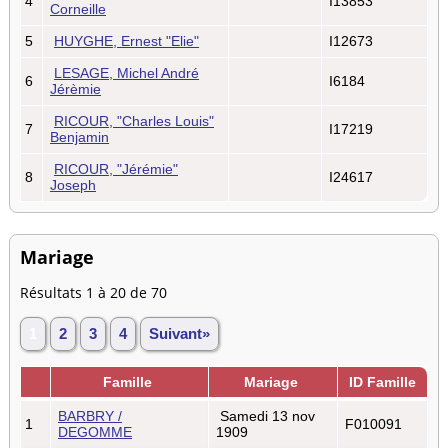
4
I13853
Corneille
5
HUYGHE, Ernest "Elie"
I12673
LESAGE, Michel André
6
I6184
Jérèmie
RICOUR, "Charles Louis"
7
I17219
Benjamin
RICOUR, "Jérémie"
8
I24617
Joseph
Mariage
Résultats 1 à 20 de 70
1
2
3
4
Suivant»
Famille
Mariage
ID Famille
BARBRY /
Samedi 13 nov
1
F010091
DEGOMME
1909