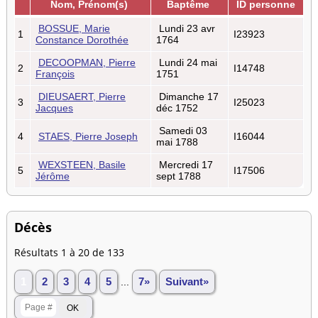
Nom, Prénom(s)
Baptême
ID personne
BOSSUE, Marie
Lundi 23 avr
1
I23923
Constance Dorothée
1764
DECOOPMAN, Pierre
Lundi 24 mai
2
I14748
François
1751
DIEUSAERT, Pierre
Dimanche 17
3
I25023
Jacques
déc 1752
Samedi 03
4
STAES, Pierre Joseph
I16044
mai 1788
WEXSTEEN, Basile
Mercredi 17
5
I17506
Jérôme
sept 1788
Décès
Résultats 1 à 20 de 133
1
2
3
4
5
...
7»
Suivant»