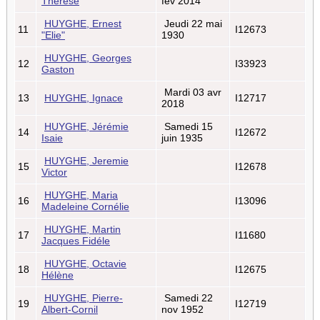
Thérèse
fév 2014
HUYGHE, Ernest
Jeudi 22 mai
11
I12673
"Elie"
1930
HUYGHE, Georges
12
I33923
Gaston
Mardi 03 avr
13
HUYGHE, Ignace
I12717
2018
HUYGHE, Jérémie
Samedi 15
14
I12672
Isaie
juin 1935
HUYGHE, Jeremie
15
I12678
Victor
HUYGHE, Maria
16
I13096
Madeleine Cornélie
HUYGHE, Martin
17
I11680
Jacques Fidéle
HUYGHE, Octavie
18
I12675
Hélène
HUYGHE, Pierre-
Samedi 22
19
I12719
Albert-Cornil
nov 1952