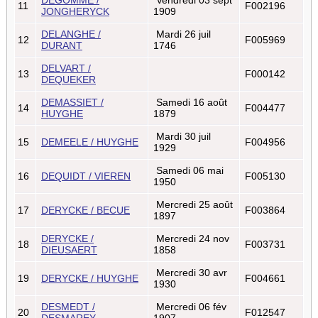
11
F002196
JONGHERYCK
1909
DELANGHE /
Mardi 26 juil
12
F005969
DURANT
1746
DELVART /
13
F000142
DEQUEKER
DEMASSIET /
Samedi 16 août
14
F004477
HUYGHE
1879
Mardi 30 juil
15
DEMEELE / HUYGHE
F004956
1929
Samedi 06 mai
16
DEQUIDT / VIEREN
F005130
1950
Mercredi 25 août
17
DERYCKE / BECUE
F003864
1897
DERYCKE /
Mercredi 24 nov
18
F003731
DIEUSAERT
1858
Mercredi 30 avr
19
DERYCKE / HUYGHE
F004661
1930
DESMEDT /
Mercredi 06 fév
20
F012547
DESMAREY
1907