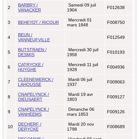
BARBRY /
Samedi 09 juil
2
F012638
VANACKER
1904
Mercredi 01
3
BEHEYDT / RICOUR
F008750
mars 1848
BEUN /
4
F012549
VANNEUFVILLE
BUTSTRAEN /
Mercredi 30 juil
5
F010193
DESMIS
1958
CATRYCKE /
Mercredi 11 juil
6
F004936
HUYGHE
1928
CLEENEWERCK /
Mardi 06 juil
7
F009063
LAHOUSSE
1937
CNAPELYNCK /
Mardi 19 avr
8
F009127
DIEUSAERT
1803
CNAPELYNCK /
Dimanche 06
9
F009126
VANHEEMS
mars 1853
DECHERF /
Mardi 20 nov
10
F008689
DERYCKE
1798
DEGOMME /
Vendredi 03 sept