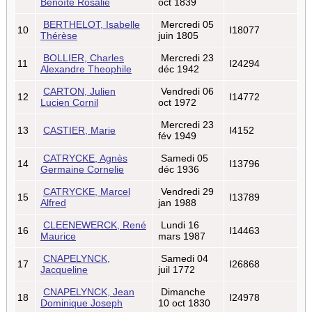
Benoîte Rosalie
oct 1839
BERTHELOT, Isabelle
Mercredi 05
10
I18077
Thérèse
juin 1805
BOLLIER, Charles
Mercredi 23
11
I24294
Alexandre Theophile
déc 1942
CARTON, Julien
Vendredi 06
12
I14772
Lucien Cornil
oct 1972
Mercredi 23
13
CASTIER, Marie
I4152
fév 1949
CATRYCKE, Agnès
Samedi 05
14
I13796
Germaine Cornelie
déc 1936
CATRYCKE, Marcel
Vendredi 29
15
I13789
Alfred
jan 1988
CLEENEWERCK, René
Lundi 16
16
I14463
Maurice
mars 1987
CNAPELYNCK,
Samedi 04
17
I26868
Jacqueline
juil 1772
CNAPELYNCK, Jean
Dimanche
18
I24978
Dominique Joseph
10 oct 1830