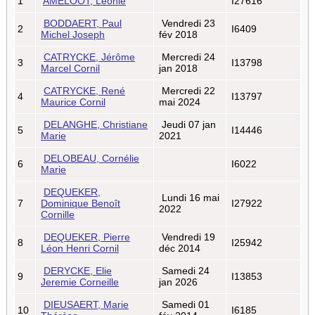
1
AMELOOT, Léonie
I27616
BODDAERT, Paul
Vendredi 23
2
I6409
Michel Joseph
fév 2018
CATRYCKE, Jérôme
Mercredi 24
3
I13798
Marcel Cornil
jan 2018
CATRYCKE, René
Mercredi 22
4
I13797
Maurice Cornil
mai 2024
DELANGHE, Christiane
Jeudi 07 jan
5
I14446
Marie
2021
DELOBEAU, Cornélie
6
I6022
Marie
DEQUEKER,
Lundi 16 mai
7
Dominique Benoît
I27922
2022
Cornille
DEQUEKER, Pierre
Vendredi 19
8
I25942
Léon Henri Cornil
déc 2014
DERYCKE, Elie
Samedi 24
9
I13853
Jeremie Corneille
jan 2026
DIEUSAERT, Marie
Samedi 01
10
I6185