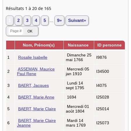
Résultats 1 à 20 de 165
1
2
3
4
5
...
9»
Suivant»
Nom, Prénom(s)
Naissance
ID personne
Dimanche 25
1
Rosalie Isabelle
I9876
mai 1766
ASSEMAN, Maurice
Mercredi 05
2
I34500
Paul Rene
jan 1910
Lundi 14
3
BAERT, Jacques
I4075
sept 1795
4
BAERT, Marie Anne
1694
I25028
Mercredi 01
5
BAERT, Marie Claire
I25014
août 1804
BAERT, Marie Claire
Mardi 14
6
I25073
Jeanne
mars 1769