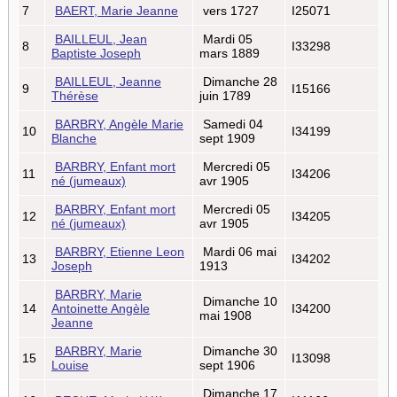
7
BAERT, Marie Jeanne
vers 1727
I25071
BAILLEUL, Jean
Mardi 05
8
I33298
Baptiste Joseph
mars 1889
BAILLEUL, Jeanne
Dimanche 28
9
I15166
Thérèse
juin 1789
BARBRY, Angèle Marie
Samedi 04
10
I34199
Blanche
sept 1909
BARBRY, Enfant mort
Mercredi 05
11
I34206
né (jumeaux)
avr 1905
BARBRY, Enfant mort
Mercredi 05
12
I34205
né (jumeaux)
avr 1905
BARBRY, Etienne Leon
Mardi 06 mai
13
I34202
Joseph
1913
BARBRY, Marie
Dimanche 10
14
Antoinette Angèle
I34200
mai 1908
Jeanne
BARBRY, Marie
Dimanche 30
15
I13098
Louise
sept 1906
Dimanche 17