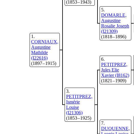
(1853 – 1943)
5
DOMARLE,
Augustine
Rosalie Joseph
(I21309)
1
(1818 – 1896)
CORNIAUX,
Augustine
Mathilde
(I22616)
6
(1897 – 1915)
PETITPREZ,
Jules Elie
Xavier
(I8162)
(1821 – 1909)
3
PETITPREZ,
Ismérie
Louise
(I21306)
(1853 – 1925)
7
DUQUENNE,
Leonie Louise