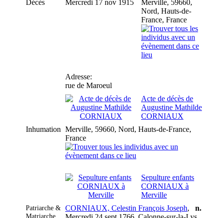
Décès
Mercredi 17 nov 1915
Merville, 59660,
Nord, Hauts-de-
France, France
Adresse:
rue de Maroeul
Acte de décès de
Augustine Mathilde
CORNIAUX
Inhumation
Merville, 59660, Nord, Hauts-de-France,
France
Sepulture enfants
CORNIAUX à
Merville
Patriarche &
CORNIAUX, Celestin François Joseph
,
n.
Matriarche
Mercredi 24 sept 1766, Calonne-sur-la-Lys,