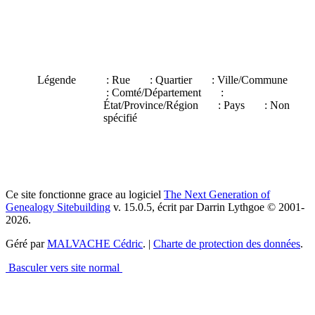
Légende
: Rue
: Quartier
: Ville/Commune
: Comté/Département
:
État/Province/Région
: Pays
: Non
spécifié
Ce site fonctionne grace au logiciel
The Next Generation of
Genealogy Sitebuilding
v. 15.0.5, écrit par Darrin Lythgoe © 2001-
2026.
Géré par
MALVACHE Cédric
. |
Charte de protection des données
.
Basculer vers site normal