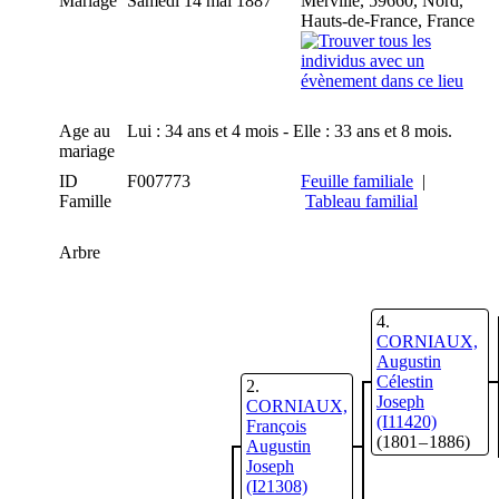
Mariage
Samedi 14 mai 1887
Merville, 59660, Nord,
Hauts-de-France, France
Age au
Lui : 34 ans et 4 mois - Elle : 33 ans et 8 mois.
mariage
ID
F007773
Feuille familiale
|
Famille
Tableau familial
Arbre
4
CORNIAUX,
Augustin
Célestin
2
Joseph
CORNIAUX,
(I11420)
François
(1801 – 1886)
Augustin
Joseph
(I21308)