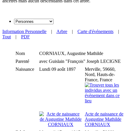
ancêtres mais aucun descendants dans cet arbre.
Information Personnelle
|
Arbre
|
Carte d'événements
|
Tout
|
PDF
Nom
CORNIAUX
,
Augustine Mathilde
Parenté
avec Guislain "François" Joseph LECIGNE
Naissance
Lundi 09 août 1897
Merville, 59660,
Nord, Hauts-de-
France, France
Acte de naissance de
Augustine Mathilde
CORNIAUX