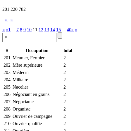
201 220 782
»
»
«
«1
...
7
8
9
10
11
12
13
14
15
...
40»
»
#
Occupation
total
201
Meunier, Fermier
2
202
Mère supérieure
2
203
Médecin
2
204
Militaire
2
205
Nacelier
2
206
Négociant en grains
2
207
Négociante
2
208
Organiste
2
209
Ouvrier de campagne
2
210
Ouvrier qualifié
2
211
Ouvrière
2