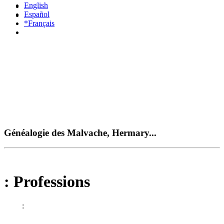
English
Español
*Français
Généalogie des Malvache, Hermary...
: Professions
: