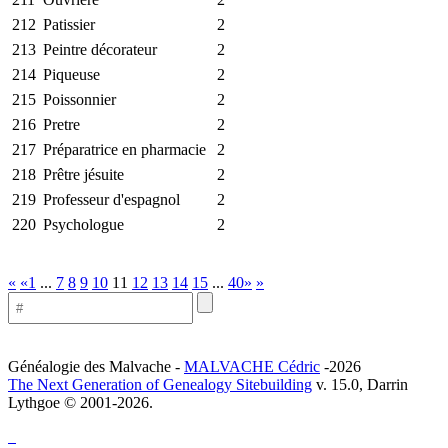
212
Patissier
2
213
Peintre décorateur
2
214
Piqueuse
2
215
Poissonnier
2
216
Pretre
2
217
Préparatrice en pharmacie
2
218
Prêtre jésuite
2
219
Professeur d'espagnol
2
220
Psychologue
2
«
«1
...
7
8
9
10
11
12
13
14
15
...
40»
»
Généalogie des Malvache -
MALVACHE Cédric
-2026
The Next Generation of Genealogy Sitebuilding
v. 15.0, Darrin
Lythgoe © 2001-2026.