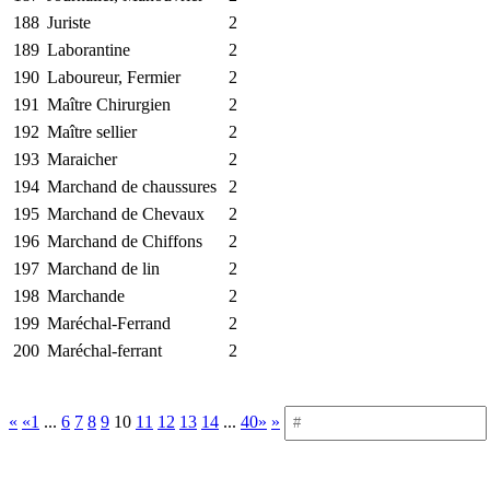
188
Juriste
2
189
Laborantine
2
190
Laboureur, Fermier
2
191
Maître Chirurgien
2
192
Maître sellier
2
193
Maraicher
2
194
Marchand de chaussures
2
195
Marchand de Chevaux
2
196
Marchand de Chiffons
2
197
Marchand de lin
2
198
Marchande
2
199
Maréchal-Ferrand
2
200
Maréchal-ferrant
2
«
«1
...
6
7
8
9
10
11
12
13
14
...
40»
»