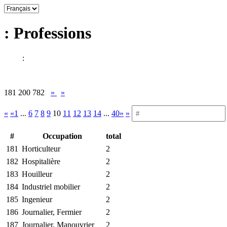
: Professions
:
181 200 782
»
»
«
«1
...
6
7
8
9
10
11
12
13
14
...
40»
»
#
Occupation
total
181
Horticulteur
2
182
Hospitalière
2
183
Houilleur
2
184
Industriel mobilier
2
185
Ingenieur
2
186
Journalier, Fermier
2
187
Journalier, Manouvrier
2