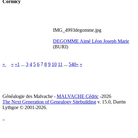
Cormicy
IMG_4993degomme.jpg
DEGOMME Aimé Léon Joseph Marie
(BURI)
»
«
«1
...
3
4
5
6
7
8
9
10
11
...
540»
»
Généalogie des Malvache -
MALVACHE Cédric
-2026
The Next Generation of Genealogy Sitebuilding
v. 15.0, Darrin
Lythgoe © 2001-2026.