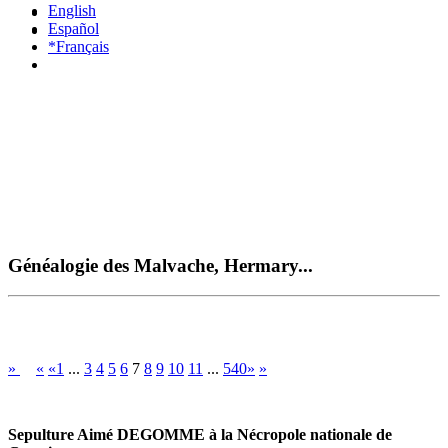
English
Español
*Français
Généalogie des Malvache, Hermary...
»
«
«1
...
3
4
5
6
7
8
9
10
11
...
540»
»
Sepulture Aimé DEGOMME à la Nécropole nationale de