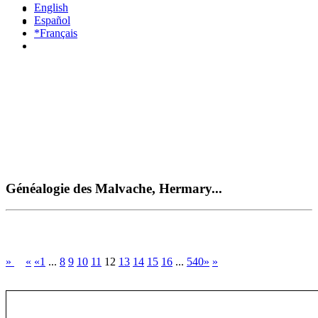
English
Español
*Français
Généalogie des Malvache, Hermary...
»
«
«1
...
8
9
10
11
12
13
14
15
16
...
540»
»