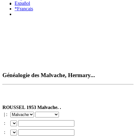
Español
*Français
Généalogie des Malvache, Hermary...
ROUSSEL 1953 Malvache. .
| :
:
: