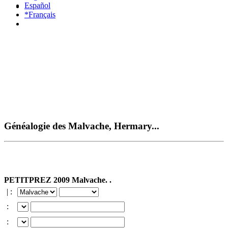
Español
*Français
Généalogie des Malvache, Hermary...
PETITPREZ 2009 Malvache. .
| :
:
: