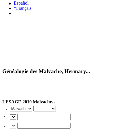
Español
*Français
Généalogie des Malvache, Hermary...
LESAGE 2010 Malvache. .
| :
:
: