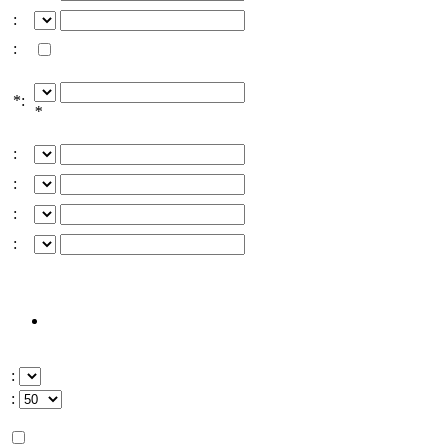
:
:
*:
*
:
:
:
:
:
: