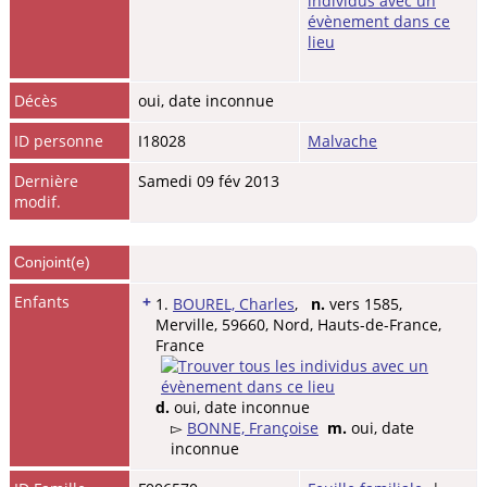
Décès
oui, date inconnue
ID personne
I18028
Malvache
Dernière
Samedi 09 fév 2013
modif.
Conjoint(e)
Enfants
+
1.
BOUREL, Charles
,
n.
vers 1585,
Merville, 59660, Nord, Hauts-de-France,
France
d.
oui, date inconnue
▻
BONNE, Françoise
m.
oui, date
inconnue