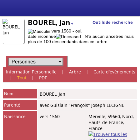
BOUREL, Jan
Outils de recherche
+
vers 1560 - oui,
date inconnue
N'a aucun ancêtres mais
plus de 100 descendants dans cet arbre.
Information Personnelle
|
Arbre
|
Carte d'événements
|
Tout
|
PDF
Nom
BOUREL
,
Jan
Parenté
avec Guislain "François" Joseph LECIGNE
Naissance
vers 1560
Merville, 59660, Nord,
Hauts-de-France,
France