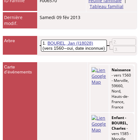
ID Famille
F006570
Feuille familiale
|
Tableau familial
Dernière
Samedi 09 fév 2013
modif.
Arbre
2
1
BOUREL, Jan
(I18028)
(vers 1560 – oui, date inconnue)
3
Carte
Naissance
d'événements
- vers 1560
- Merville,
59660,
Nord,
Hauts-de-
France,
France
Enfant -
BOUREL,
Charles
-
vers 1585 -
Merville,